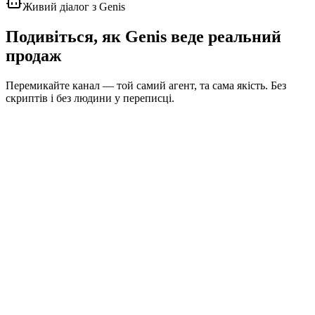
Живий діалог з Genis
Подивіться, як Genis веде
реальний
продаж
Перемикайте канал — той самий агент, та сама якість. Без
скриптів і без людини у переписці.
anna_kyiv
@anna_kyiv
· онлайн