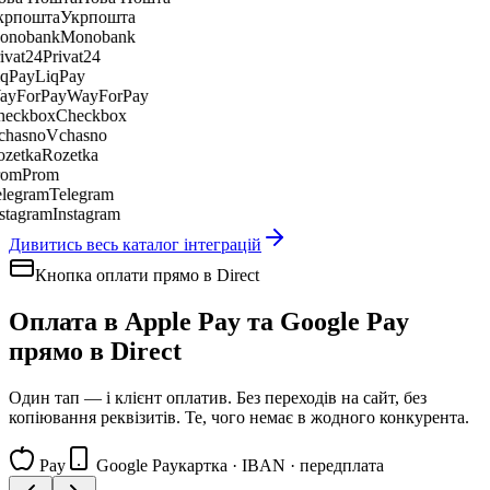
Укрпошта
Monobank
Privat24
LiqPay
WayForPay
Checkbox
Vchasno
Rozetka
Prom
Telegram
Instagram
Дивитись весь каталог інтеграцій
Кнопка оплати прямо в Direct
Оплата в
Apple Pay
та
Google Pay
прямо в Direct
Один тап — і клієнт оплатив. Без переходів на сайт, без
копіювання реквізитів. Те, чого немає в жодного конкурента.
Pay
Google Pay
картка · IBAN · передплата