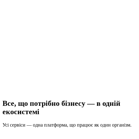
500+
магазинів
-90%
рутини
24/7
підтримка
Все, що потрібно бізнесу —
в одній
екосистемі
Усі сервіси — одна платформа, що працює як один організм.