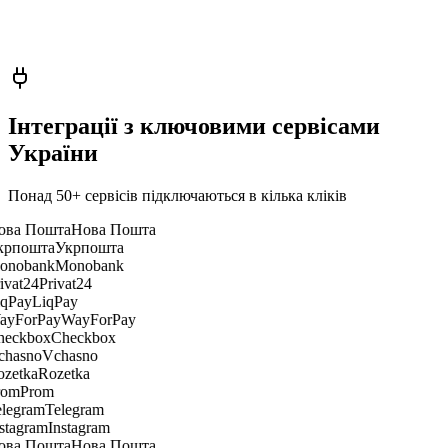
Готово. 47 товарів отримають нову ціну з 00:00 пн. Старі —
збережені. Підтвердити?
Додай товар «Сорочка Mira», S–XL, 1 890 грн, 4 фото
Створив. SEO-опис UA/EN, фото оброблені, наявність — 12
шт. Опублікувати?
Інтеграції з ключовими сервісами
України
Понад 50+ сервісів підключаються в кілька кліків
Нова Пошта
Укрпошта
Monobank
Privat24
LiqPay
WayForPay
Checkbox
Vchasno
Rozetka
Prom
Telegram
Instagram
Нова Пошта